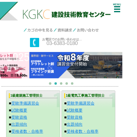
menu
お電話でのお問い合わせは…
03-6383-0180
1級建築施工管理技士
1級電気工事施工管理技士
■
受験準備講習会
■
受験準備講習会
■
試験概要
■
試験概要
■
受験資格
■
受験資格
■
出題傾向
■
出題傾向
■
受検者数・合格率
■
受検者数・合格率