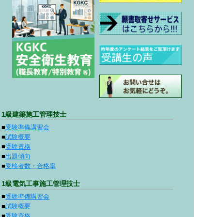
1級建築施工管理技士
■
受験準備講習会
■
試験概要
■
受験資格
■
出題傾向
■
受検者数・合格率
1級電気工事施工管理技士
■
受験準備講習会
■
試験概要
■
受験資格