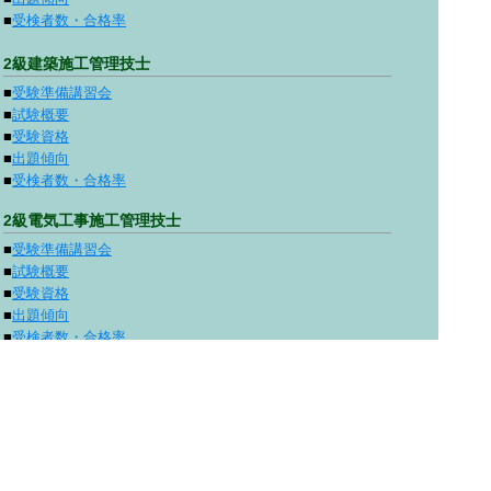
■
受検者数・合格率
2級建築施工管理技士
■
受験準備講習会
■
試験概要
■
受験資格
■
出題傾向
■
受検者数・合格率
2級電気工事施工管理技士
■
受験準備講習会
■
試験概要
■
受験資格
■
出題傾向
■
受検者数・合格率
2級土木施工管理技士
■
受験準備講習会
■
試験概要
■
受験資格
■
出題傾向