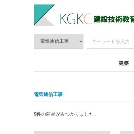
建築
１級
２級
電気通信工事
9
件
の商品がみつかりました。