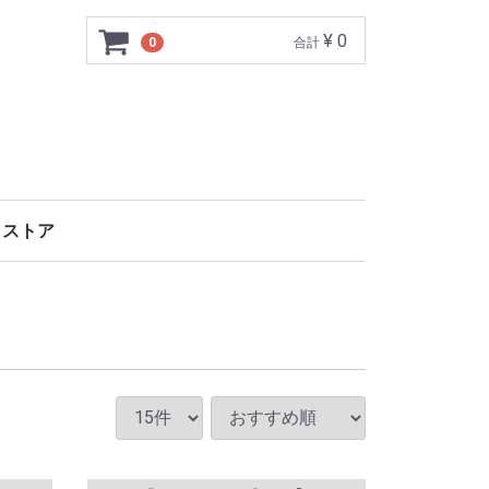
¥ 0
0
合計
クストア
事
信工事