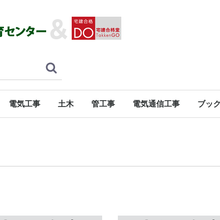
電気工事
土木
管工事
電気通信工事
ブッ
１級
２級
１級
２級
１級
２級
１級
２級
建築
電気工
土木
管工事
電気通